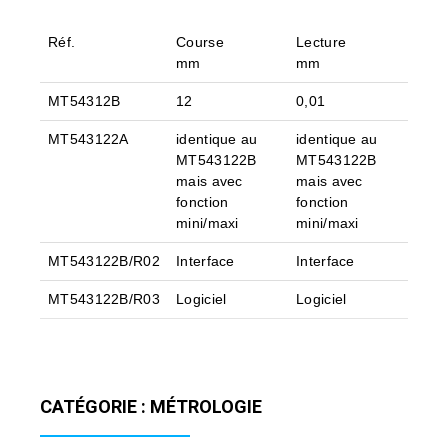
Réf.
Course
Lecture
mm
mm
MT54312B
12
0,01
MT543122A
identique au
identique au
MT543122B
MT543122B
mais avec
mais avec
fonction
fonction
mini/maxi
mini/maxi
MT543122B/R02
Interface
Interface
MT543122B/R03
Logiciel
Logiciel
CATÉGORIE : MÉTROLOGIE