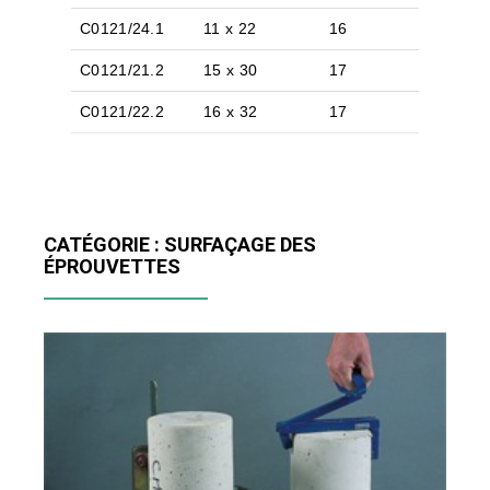
C0121/24.1
11 x 22
16
C0121/21.2
15 x 30
17
C0121/22.2
16 x 32
17
CATÉGORIE : SURFAÇAGE DES
ÉPROUVETTES