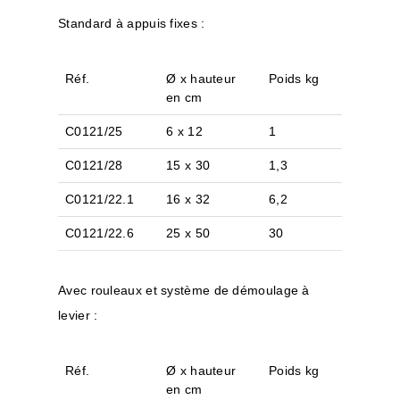
Standard à appuis fixes :
Réf.
Ø x hauteur
Poids kg
en cm
C0121/25
6 x 12
1
C0121/28
15 x 30
1,3
C0121/22.1
16 x 32
6,2
C0121/22.6
25 x 50
30
Avec rouleaux et système de démoulage à
levier :
Réf.
Ø x hauteur
Poids kg
en cm