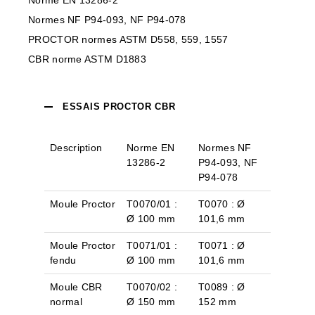
Norme EN 13286-2
Normes NF P94-093, NF P94-078
PROCTOR normes ASTM D558, 559, 1557
CBR norme ASTM D1883
ESSAIS PROCTOR CBR
Description
Norme EN
Normes NF
13286-2
P94-093, NF
P94-078
Moule Proctor
T0070/01 :
T0070 : Ø
Ø 100 mm
101,6 mm
Moule Proctor
T0071/01 :
T0071 : Ø
fendu
Ø 100 mm
101,6 mm
Moule CBR
T0070/02 :
T0089 : Ø
normal
Ø 150 mm
152 mm