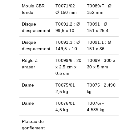
Moule CBR
T0071/02 :
T0089/F : Ø
fendu
Ø 150 mm
152 mm
Disque
T0091.2 : Ø
T0091 : Ø
d’espacement
99,5 x 10
151 x 25,4
Disque
T0091.3 : Ø
T0091.1 : Ø
d’espacement
149,5 x 10
151 x 36
Règle à
T0099/6 : 20
T0099 : 300 x
araser
x 2.5 cm x
30 x 5 mm
0.5 cm
Dame
T0075/01 :
T0075 : 2,490
2,5 kg
kg
Dame
T0076/01 :
T0076/F :
4,5 kg
4,535 kg
Plateau de
-
-
gonflement