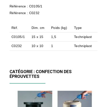
Référence : C0105/1
Référence : C0232
Réf.
Dim. cm
Poids (kg)
Type
C0105/1
15 x 15
1,5
Techniplast
C0232
10 x 10
1
Techniplast
CATÉGORIE : CONFECTION DES
ÉPROUVETTES