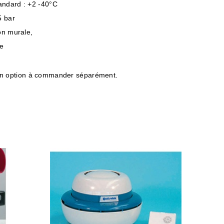
andard : +2 -40°C
5 bar
on murale,
re
n option à commander séparément.