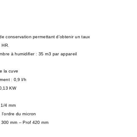
e conservation permettant d’obtenir un taux
1 HR.
re à humidifier : 35 m3 par appareil
e la cuve
ment : 0,9 l/h
 0,13 KW
: 1/4 mm
 l’ordre du micron
H 300 mm – Prof 420 mm