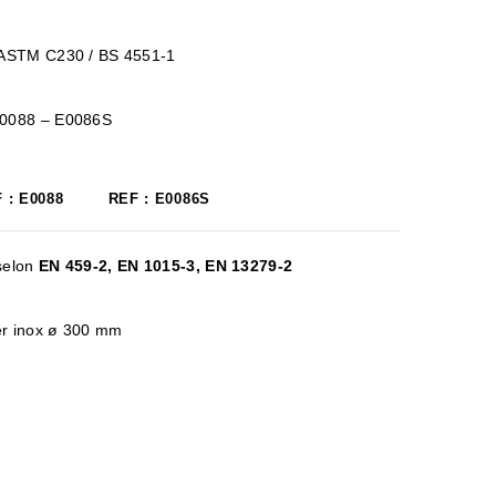
 ASTM C230 / BS 4551-1
E0088 – E0086S
 : E0088
REF : E0086S
selon
EN 459-2, EN 1015-3, EN 13279-2
ier inox ø 300 mm